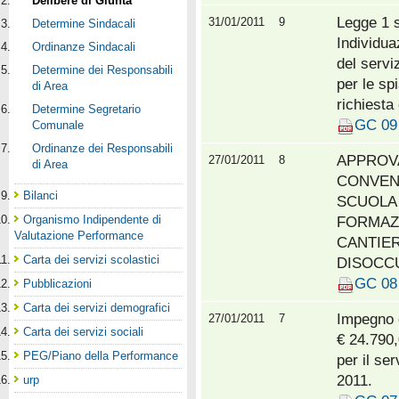
Delibere di Giunta
Legge 1 s
31/01/2011
9
Determine Sindacali
Individuaz
Ordinanze Sindacali
del servi
Determine dei Responsabili
per le spi
di Area
richiesta
Determine Segretario
GC 09 
Comunale
Ordinanze dei Responsabili
APPROV
27/01/2011
8
di Area
CONVEN
Bilanci
SCUOLA 
Organismo Indipendente di
FORMAZI
Valutazione Performance
CANTIER
Carta dei servizi scolastici
DISOCCU
GC 08 
Pubblicazioni
Carta dei servizi demografici
Impegno e
27/01/2011
7
Carta dei servizi sociali
€ 24.790,
PEG/Piano della Performance
per il se
2011.
urp