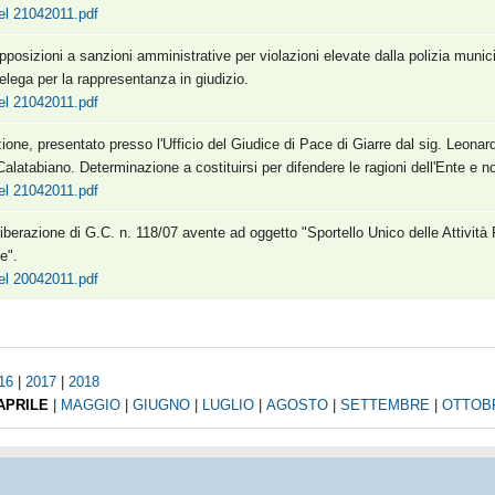
el 21042011.pdf
pposizioni a sanzioni amministrative per violazioni elevate dalla polizia munic
delega per la rappresentanza in giudizio.
el 21042011.pdf
zione, presentato presso l'Ufficio del Giudice di Pace di Giarre dal sig. Leonar
latabiano. Determinazione a costituirsi per difendere le ragioni dell'Ente e no
el 21042011.pdf
iberazione di G.C. n. 118/07 avente ad oggetto "Sportello Unico delle Attività
e".
el 20042011.pdf
16
|
2017
|
2018
APRILE
|
MAGGIO
|
GIUGNO
|
LUGLIO
|
AGOSTO
|
SETTEMBRE
|
OTTOB