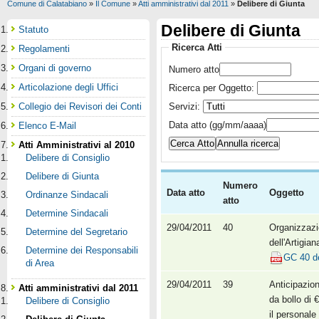
Comune di Calatabiano
»
Il Comune
»
Atti amministrativi dal 2011
»
Delibere di Giunta
Delibere di Giunta
Statuto
Ricerca Atti
Regolamenti
Organi di governo
Numero atto
Articolazione degli Uffici
Ricerca per Oggetto:
Collegio dei Revisori dei Conti
Servizi:
Data atto (gg/mm/aaaa)
Elenco E-Mail
Atti Amministrativi al 2010
Delibere di Consiglio
Delibere di Giunta
Numero
Data atto
Oggetto
Ordinanze Sindacali
atto
Determine Sindacali
29/04/2011
40
Organizzazi
Determine del Segretario
dell'Artigian
Determine dei Responsabili
GC 40 d
di Area
29/04/2011
39
Anticipazio
Atti amministrativi dal 2011
da bollo di 
Delibere di Consiglio
il personale