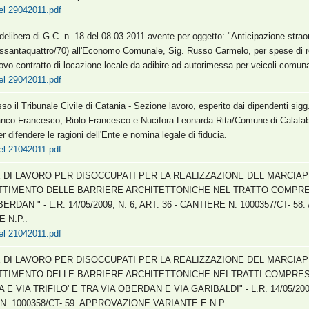
el 29042011.pdf
elibera di G.C. n. 18 del 08.03.2011 avente per oggetto: "Anticipazione strao
essantaquattro/70) all'Economo Comunale, Sig. Russo Carmelo, per spese di re
novo contratto di locazione locale da adibire ad autorimessa per veicoli comuna
el 29042011.pdf
so il Tribunale Civile di Catania - Sezione lavoro, esperito dai dipendenti sigg
anco Francesco, Riolo Francesco e Nucifora Leonarda Rita/Comune di Calata
per difendere le ragioni dell'Ente e nomina legale di fiducia.
el 21042011.pdf
 DI LAVORO PER DISOCCUPATI PER LA REALIZZAZIONE DEL MARCIAPIE
TIMENTO DELLE BARRIERE ARCHITETTONICHE NEL TRATTO COMPRESO
BERDAN " - L.R. 14/05/2009, N. 6, ART. 36 - CANTIERE N. 1000357/CT- 
 N.P..
el 21042011.pdf
 DI LAVORO PER DISOCCUPATI PER LA REALIZZAZIONE DEL MARCIAPIE
TIMENTO DELLE BARRIERE ARCHITETTONICHE NEI TRATTI COMPRESI
E VIA TRIFILO' E TRA VIA OBERDAN E VIA GARIBALDI" - L.R. 14/05/2009,
N. 1000358/CT- 59. APPROVAZIONE VARIANTE E N.P..