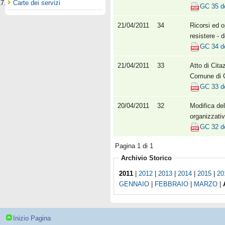
Carte dei servizi
GC 35 d
21/04/2011
34
Ricorsi ed o
resistere - 
GC 34 d
21/04/2011
33
Atto di Cita
Comune di Ca
GC 33 d
20/04/2011
32
Modifica del
organizzativ
GC 32 d
Pagina 1 di 1
Archivio Storico
2011
|
2012
|
2013
|
2014
|
2015
|
20
GENNAIO
|
FEBBRAIO
|
MARZO
|
Inizio Pagina