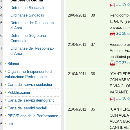
Delibere di Giunta
GC 39 d
Determine Sindacali
Ordinanze Sindacali
29/04/2011
38
Rendiconto d
€. 64,70 (s
Determine dei Responsabili
privata, rin
di Area
GC 38 d
Determine Segretario
Comunale
21/04/2011
37
Ricorso pres
Ordinanze dei Responsabili
Antonio, Fr
di Area
costituirsi 
GC 37 d
Bilanci
Organismo Indipendente di
21/04/2011
36
"CANTIERE
Valutazione Performance
CON ABBAT
Carta dei servizi scolastici
E VIA G. O
VARIANTE E
Pubblicazioni
GC 36 d
Carta dei servizi demografici
Carta dei servizi sociali
21/04/2011
35
"CANTIERE
CON ABBAT
PEG/Piano della Performance
ALCANTARA 
urp
CANTIERE 