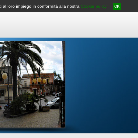
nti al loro impiego in conformità alla nostra
o
Aiuto
Accesskey
Contatti
Cookie policy
OK