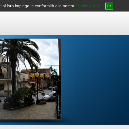
nti al loro impiego in conformità alla nostra
o
Aiuto
Accesskey
Contatti
Cookie policy
OK