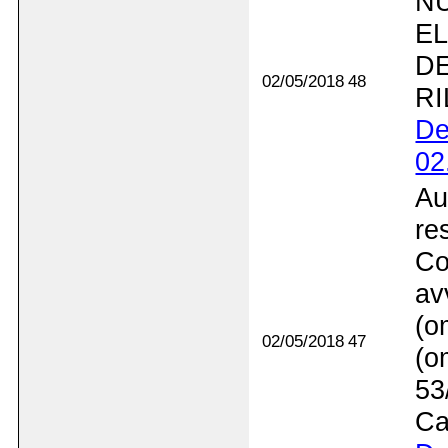
NU
EL
DE
02/05/2018
48
RI
De
02
Au
re
Co
av
(o
02/05/2018
47
(o
53
Ca