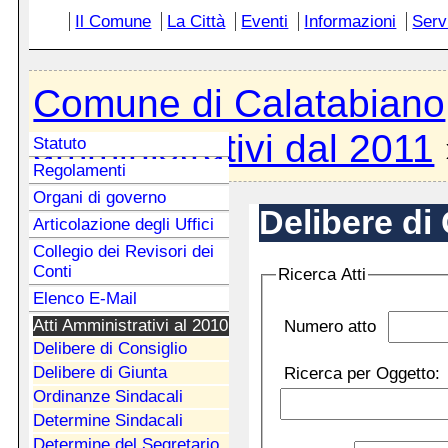
Il Comune
La Città
Eventi
Informazioni
Serv
Comune di Calatabiano
amministrativi dal 2011
Statuto
Regolamenti
Organi di governo
Delibere di
Articolazione degli Uffici
Collegio dei Revisori dei
Conti
Ricerca Atti
Elenco E-Mail
Atti Amministrativi al 2010
Numero atto
Delibere di Consiglio
Delibere di Giunta
Ricerca per Oggetto:
Ordinanze Sindacali
Determine Sindacali
Determine del Segretario