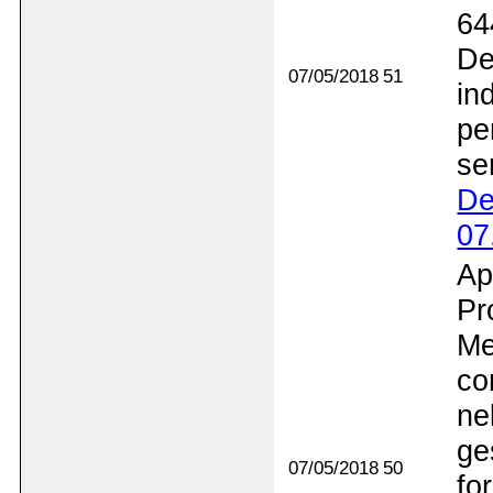
64
De
07/05/2018
51
in
pe
se
De
07
Ap
Pr
Me
co
ne
ge
07/05/2018
50
fo