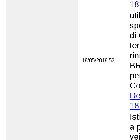
18
ut
sp
di
te
ri
18/05/2018
52
BR
pe
Co
De
18
Is
a 
ve