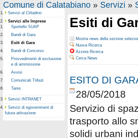
Comune di Calatabiano
»
Servizi
»
Servizi al Cittadino
Esiti di Ga
Servizi alle Imprese
Sportello SUAP
Bandi di Gara
Mostra news della sezione selezion
Esiti di Gara
Nuova Ricerca
Bandi di Concorso
Azzera Ricerca
Cerca News
Provvedimenti di esclusione
e di ammissione
Avvisi
ESITO DI GAR
Comunicati Tributi
Tares
28/05/2018
Servizi INTRANET
Servizio di spa
Servizi di egovernment di
futura attivazione
trasporto allo s
solidi urbani ind